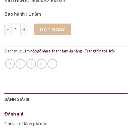
Kích thước :
60x30x2400mm
Bảo hành :
1 năm
Thanh lam hộp trang trí 30x60x2400 darkgrey -Lam gỗ nhựa ngoà
ĐẶT NGAY
Danh mục:
Lam hộp gỗ nhựa
,
thanh lam đa năng - Trang trí ngoài trời
ĐÁNH GIÁ (0)
Đánh giá
Chưa có đánh giá nào.