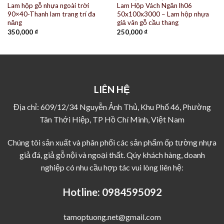
Lam hộp gỗ nhựa ngoài trời
Lam Hộp Vách Ngăn lh06
90×40-Thanh lam trang trí đa
50x100x3000 – Lam hộp nhựa
năng
giả vân gỗ cầu thang
350,000
₫
250,000
₫
LIÊN HỆ
Địa chỉ: 609/12/34 Nguyễn Ảnh Thủ, Khu Phố 46, Phường
Tân Thới Hiệp, TP Hồ Chí Minh, Việt Nam
Chúng tôi sản xuất và phân phối các sản phẩm ốp tường nhựa
giả đá, giả gỗ nội và ngoại thất. Qúy khách hàng, doanh
nghiệp có nhu cầu hợp tác vui lòng liên hệ:
Hotline:
0984595092
tamoptuong.net@gmail.com