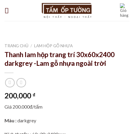
Skip
to
content
TRANG CHỦ
/
LAM HỘP GỖ NHỰA
Thanh lam hộp trang trí 30x60x2400
darkgrey -Lam gỗ nhựa ngoài trời
200,000
₫
Giá 200.000đ/tấm
Màu :
darkgrey