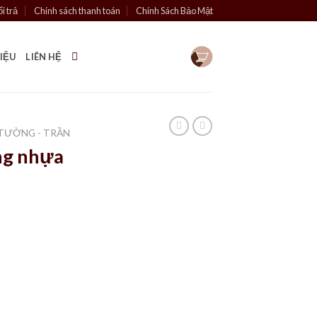
i trả
Chính sách thanh toán
Chính Sách Bảo Mật
HIỆU
LIÊN HỆ
TƯỜNG - TRẦN
ng nhựa