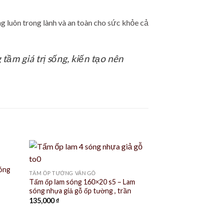
ng luôn trong lành và an toàn cho sức khỏe cả
 tầm giá trị sống, kiến tạo nên
sóng
TẤM ỐP TƯỜNG VÂN GỖ
Tấm ốp lam sóng 160×20 s5 – Lam
sóng nhựa giả gỗ ốp tường , trần
135,000
₫