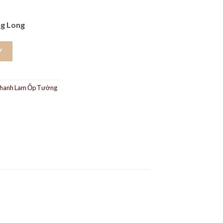
g Long
 T04 số lượng
Y
hanh Lam Ốp Tường