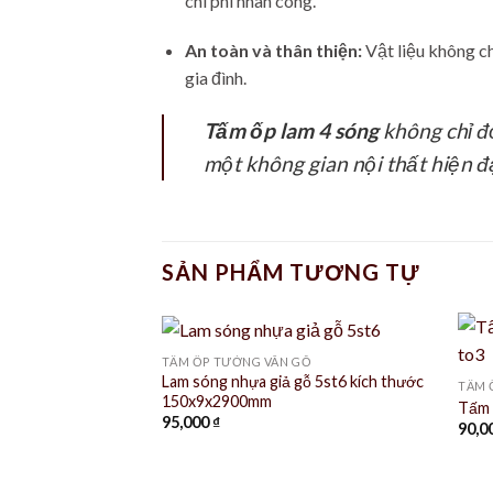
chi phí nhân công.
An toàn và thân thiện:
Vật liệu không ch
gia đình.
Tấm ốp lam 4 sóng
không chỉ đơ
một không gian nội thất hiện đ
SẢN PHẨM TƯƠNG TỰ
TẤM ỐP TƯỜNG VÂN GỖ
Lam sóng nhựa giả gỗ 5st6 kích thước
TẤM 
150x9x2900mm
Tấm 
95,000
₫
90,0