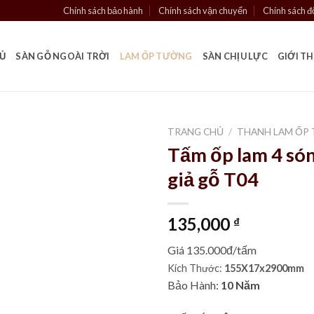
Chính sách bảo hành
Chính sách vận chuyển
Chính sách đổ
Ủ
SÀN GỖ NGOÀI TRỜI
LAM ỐP TƯỜNG
SÀN CHỊU LỰC
GIỚI T
TRANG CHỦ
/
THANH LAM ỐP 
Tấm ốp lam 4 só
giả gỗ T04
135,000
₫
Giá 135.000đ/tấm
Kích Thước:
155X17
x2900mm
Bảo Hành:
10 Năm