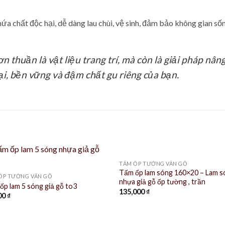
ứa chất độc hại, dễ dàng lau chùi, vệ sinh, đảm bảo không gian số
n thuần là vật liệu trang trí, mà còn là giải pháp nâng
ại, bền vững và đậm chất gu riêng của bạn.
TẤM ỐP TƯỜNG VÂN GỖ
Tấm ốp lam sóng 160×20 – Lam 
ỐP TƯỜNG VÂN GỖ
nhựa giả gỗ ốp tường , trần
ốp lam 5 sóng giả gỗ to3
135,000
₫
00
₫