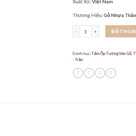
Xuất Xứ:
Việt Nam
Thương Hiệu:
Gỗ Nhựa Thăn
Tấm ốp lam 4 sóng nhựa giả gỗ
ĐẶT NGA
Danh mục:
Tấm Ốp Tường Vân Gỗ
,
T
- Trần